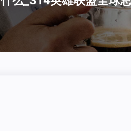
叫什么_S14英雄联盟全