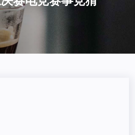
球总决赛电竞赛事竞猜