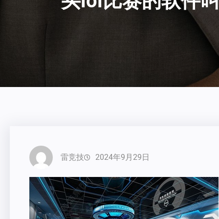
买lol比赛的软件
雷竞技
2024年9月29日