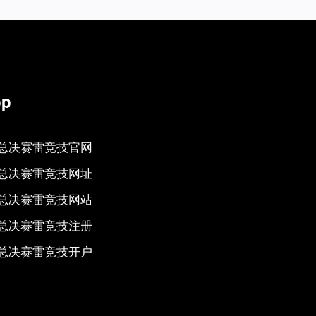
p
球总决赛雷竞技官网
球总决赛雷竞技网址
球总决赛雷竞技网站
球总决赛雷竞技注册
球总决赛雷竞技开户