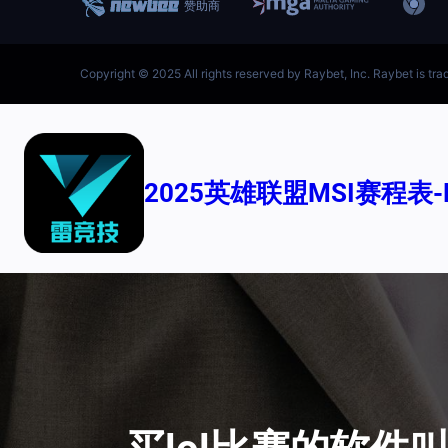
跳
至
内
2025英雄联盟MSI赛程表
容