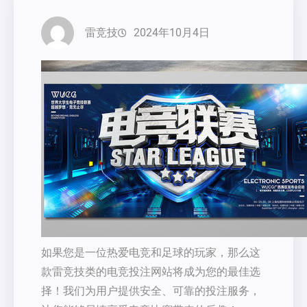
雷竞技
2024年10月4日
如果您是一位热爱电竞和足球的玩家，那么这
款雷竞技类的电竞投注网站将成为您的最佳选
择！我们为用户提供安全、可靠的投注服务，