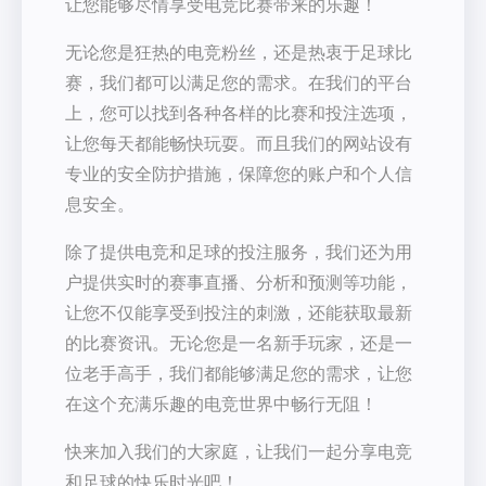
让您能够尽情享受电竞比赛带来的乐趣！
无论您是狂热的电竞粉丝，还是热衷于足球比
赛，我们都可以满足您的需求。在我们的平台
上，您可以找到各种各样的比赛和投注选项，
让您每天都能畅快玩耍。而且我们的网站设有
专业的安全防护措施，保障您的账户和个人信
息安全。
除了提供电竞和足球的投注服务，我们还为用
户提供实时的赛事直播、分析和预测等功能，
让您不仅能享受到投注的刺激，还能获取最新
的比赛资讯。无论您是一名新手玩家，还是一
位老手高手，我们都能够满足您的需求，让您
在这个充满乐趣的电竞世界中畅行无阻！
快来加入我们的大家庭，让我们一起分享电竞
和足球的快乐时光吧！