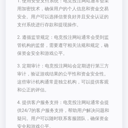
1. 使用安全支付系统：电竞投注网站通常会采
用加密技术，确保用户的个人信息和资金交易
安全。用户可以选择信誉良好并且安全认证的
支付系统进行存款和提现操作。
2. 遵循监管规定：电竞投注网站通常会受到监
管机构的监督，需要遵守相关法规和规定，确
保资金安全和游戏公平。
3. 定期审计：电竞投注网站会定期进行第三方
审计，验证游戏结果的公平性和资金安全性。
这些审计机构通常是独立机构，可以提供客观
和公正的评估。
4. 提供客户服务支持：电竞投注网站通常会提
供24/7的客户服务支持，帮助用户解决问题和
疑问。用户可以随时联系客服团队，确保资金
安全和游戏公平。