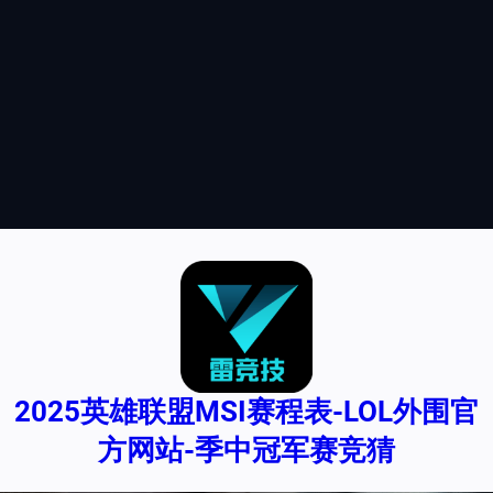
2025英雄联盟MSI赛程表-LOL外围官
方网站-季中冠军赛竞猜