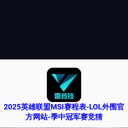
2025英雄联盟MSI赛程表-LOL外围官
方网站-季中冠军赛竞猜