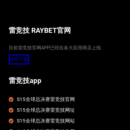
雷竞技 RAYBET官网
目前雷竞技官网APP已经在各大应用商店上线
立即下载
雷竞技app
S15全球总决赛雷竞技官网
S15全球总决赛雷竞技网址
S15全球总决赛雷竞技网站