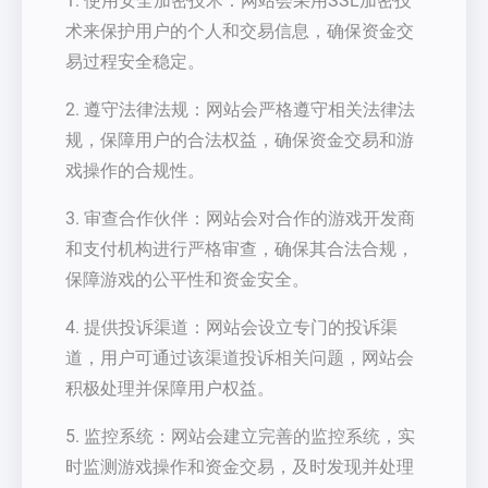
1. 使用安全加密技术：网站会采用SSL加密技
术来保护用户的个人和交易信息，确保资金交
易过程安全稳定。
2. 遵守法律法规：网站会严格遵守相关法律法
规，保障用户的合法权益，确保资金交易和游
戏操作的合规性。
3. 审查合作伙伴：网站会对合作的游戏开发商
和支付机构进行严格审查，确保其合法合规，
保障游戏的公平性和资金安全。
4. 提供投诉渠道：网站会设立专门的投诉渠
道，用户可通过该渠道投诉相关问题，网站会
积极处理并保障用户权益。
5. 监控系统：网站会建立完善的监控系统，实
时监测游戏操作和资金交易，及时发现并处理