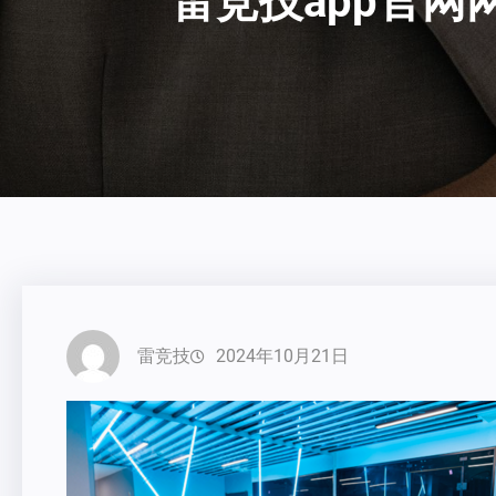
雷竞技app官网
雷竞技
2024年10月21日