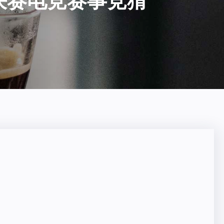
总决赛电竞赛事竞猜