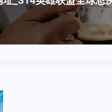
网址_S14英雄联盟全球