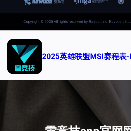
跳
至
内
2025英雄联盟MSI赛程表
容