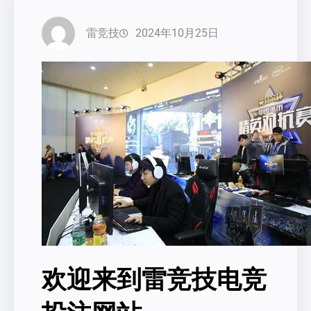
雷竞技
2024年10月25日
欢迎来到雷竞技电竞