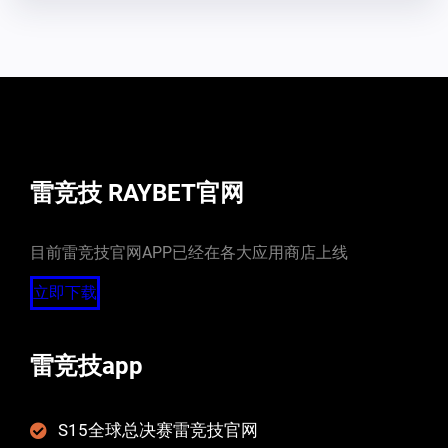
雷竞技 RAYBET官网
目前雷竞技官网APP已经在各大应用商店上线
立即下载
雷竞技app
S15全球总决赛雷竞技官网