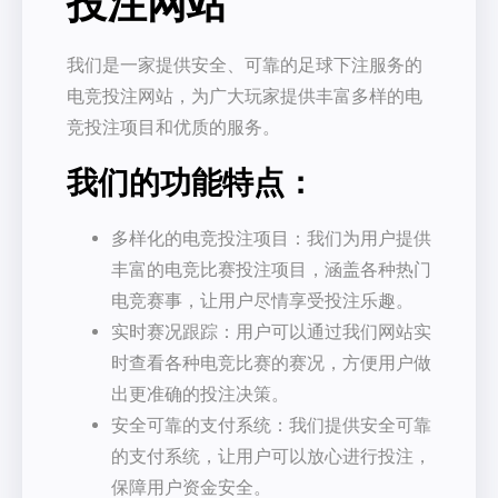
投注网站
我们是一家提供安全、可靠的足球下注服务的
电竞投注网站，为广大玩家提供丰富多样的电
竞投注项目和优质的服务。
我们的功能特点：
多样化的电竞投注项目：我们为用户提供
丰富的电竞比赛投注项目，涵盖各种热门
电竞赛事，让用户尽情享受投注乐趣。
实时赛况跟踪：用户可以通过我们网站实
时查看各种电竞比赛的赛况，方便用户做
出更准确的投注决策。
安全可靠的支付系统：我们提供安全可靠
的支付系统，让用户可以放心进行投注，
保障用户资金安全。