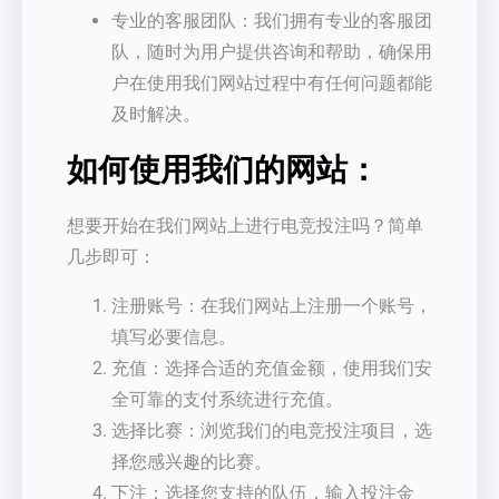
专业的客服团队：我们拥有专业的客服团
队，随时为用户提供咨询和帮助，确保用
户在使用我们网站过程中有任何问题都能
及时解决。
如何使用我们的网站：
想要开始在我们网站上进行电竞投注吗？简单
几步即可：
注册账号：在我们网站上注册一个账号，
填写必要信息。
充值：选择合适的充值金额，使用我们安
全可靠的支付系统进行充值。
选择比赛：浏览我们的电竞投注项目，选
择您感兴趣的比赛。
下注：选择您支持的队伍，输入投注金