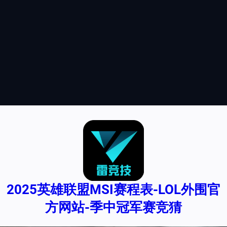
2025英雄联盟MSI赛程表-LOL外围官
方网站-季中冠军赛竞猜