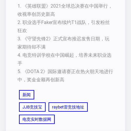
1. 《英雄联盟》2021全球总决赛在中国举行，
收视率创历史新高
2. 职业选手Faker宣布续约T1战队，引发粉丝
狂欢
3. 《守望先锋2》正式宣布推迟发售日期，玩
家期待却不满
4. 电竞特训学校在中国崛起，培养未来职业选
手
5. 《DOTA 2》国际邀请赛正在热火朝天地进行
中，奖金金额再创新高
新闻
JJB竞技宝
raybet雷竞技地址
电竞实时数据网