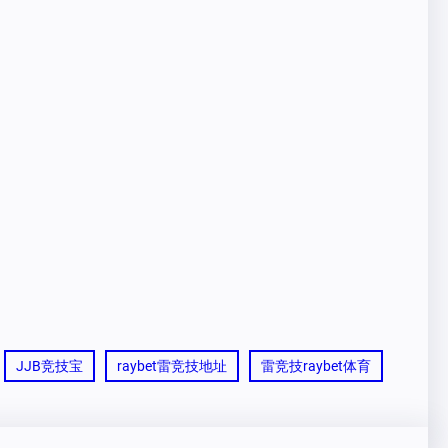
JJB竞技宝
raybet雷竞技地址
雷竞技raybet体育