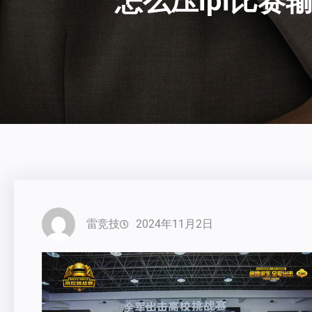
怎么压lpl比赛
雷竞技
2024年11月2日