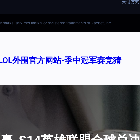
-LOL外围官方网站-季中冠军赛竞猜