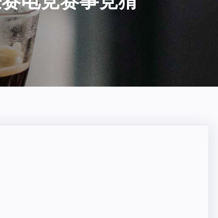
总决赛电竞赛事竞猜