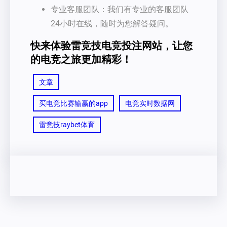
专业客服团队：我们有专业的客服团队
24小时在线，随时为您解答疑问。
快来体验雷竞技电竞投注网站，让您
的电竞之旅更加精彩！
文章
买电竞比赛输赢的app
电竞实时数据网
雷竞技raybet体育