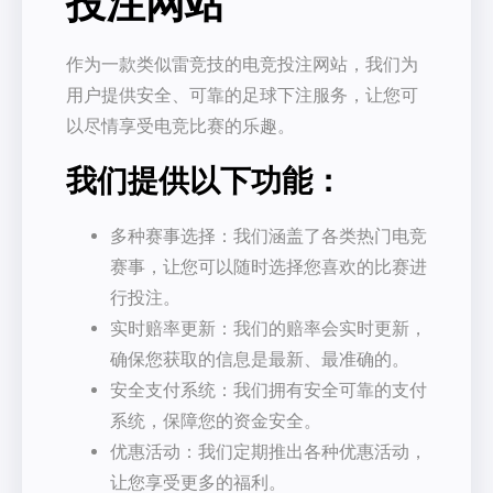
投注网站
作为一款类似雷竞技的电竞投注网站，我们为
用户提供安全、可靠的足球下注服务，让您可
以尽情享受电竞比赛的乐趣。
我们提供以下功能：
多种赛事选择：我们涵盖了各类热门电竞
赛事，让您可以随时选择您喜欢的比赛进
行投注。
实时赔率更新：我们的赔率会实时更新，
确保您获取的信息是最新、最准确的。
安全支付系统：我们拥有安全可靠的支付
系统，保障您的资金安全。
优惠活动：我们定期推出各种优惠活动，
让您享受更多的福利。