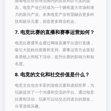
随着电竞在全球范围内的普及和认可度的提
高，电竞产业已经成为一个拥有庞大市场和潜
力的新兴产业。未来电竞产业有望融合更多科
技和娱乐元素，创造更多商业机会。
7. 电竞比赛的直播和赛事运营如何？
电竞比赛通常会通过网络直播平台进行直播，
吸引大批粉丝观看和支持。赛事运营方会策划
各类线上和线下活动，提升比赛的影响力和知
名度。
8. 电竞的文化和社交价值是什么？
电竞文化包含丰富的游戏元素和虚拟世界，为
玩家提供了一个沟通和交流的平台。通过电竞
比赛和活动，玩家可以结交志同道合的朋友，
分享游戏乐趣。