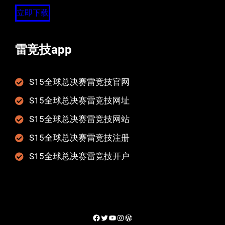
立即下载
雷竞技app
S15全球总决赛雷竞技官网
S15全球总决赛雷竞技网址
S15全球总决赛雷竞技网站
S15全球总决赛雷竞技注册
S15全球总决赛雷竞技开户
Facebook
Twitter
YouTube
Instagram
WordPress