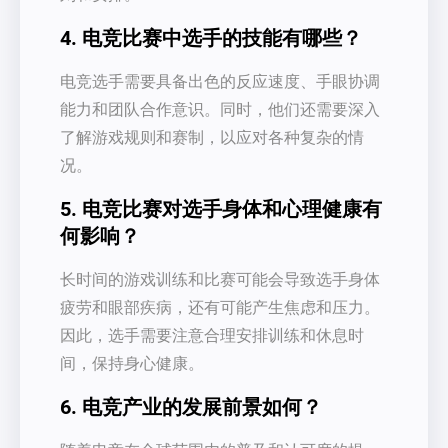
4. 电竞比赛中选手的技能有哪些？
电竞选手需要具备出色的反应速度、手眼协调
能力和团队合作意识。同时，他们还需要深入
了解游戏规则和赛制，以应对各种复杂的情
况。
5. 电竞比赛对选手身体和心理健康有
何影响？
长时间的游戏训练和比赛可能会导致选手身体
疲劳和眼部疾病，还有可能产生焦虑和压力。
因此，选手需要注意合理安排训练和休息时
间，保持身心健康。
6. 电竞产业的发展前景如何？