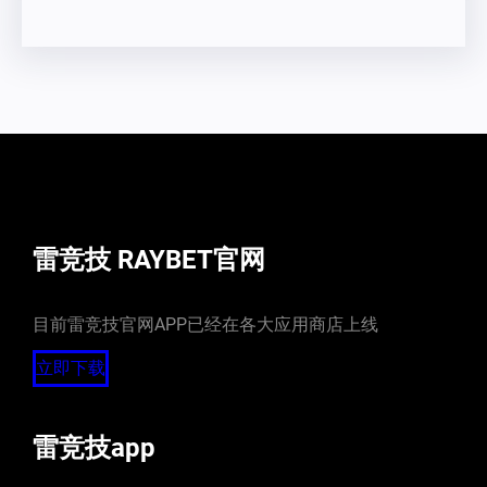
雷竞技 RAYBET官网
目前雷竞技官网APP已经在各大应用商店上线
立即下载
雷竞技app