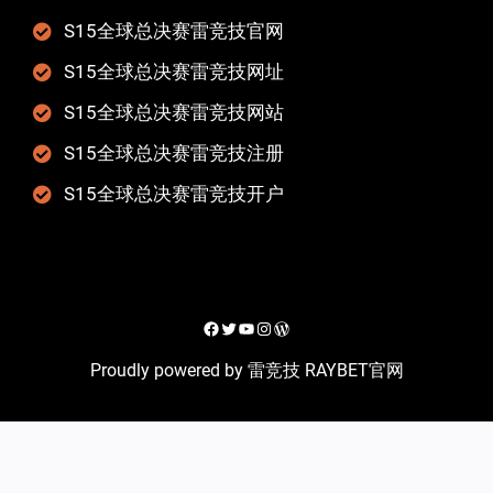
S15全球总决赛雷竞技官网
S15全球总决赛雷竞技网址
S15全球总决赛雷竞技网站
S15全球总决赛雷竞技注册
S15全球总决赛雷竞技开户
Facebook
Twitter
YouTube
Instagram
WordPress
Proudly powered by 雷竞技 RAYBET官网