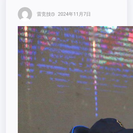
雷竞技
2024年11月7日