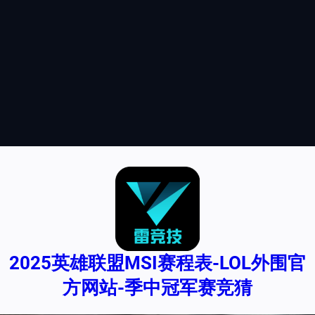
2025英雄联盟MSI赛程表-LOL外围官
方网站-季中冠军赛竞猜