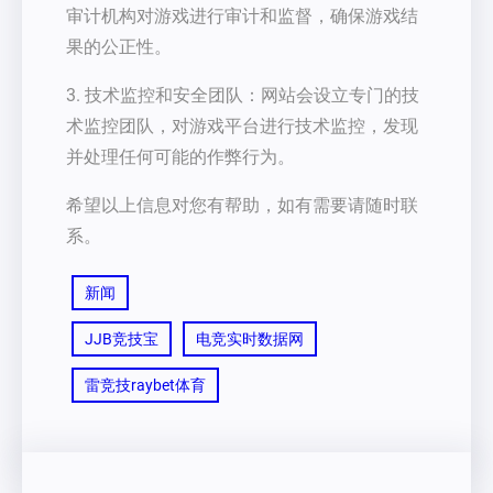
审计机构对游戏进行审计和监督，确保游戏结
果的公正性。
3. 技术监控和安全团队：网站会设立专门的技
术监控团队，对游戏平台进行技术监控，发现
并处理任何可能的作弊行为。
希望以上信息对您有帮助，如有需要请随时联
系。
新闻
JJB竞技宝
电竞实时数据网
雷竞技raybet体育