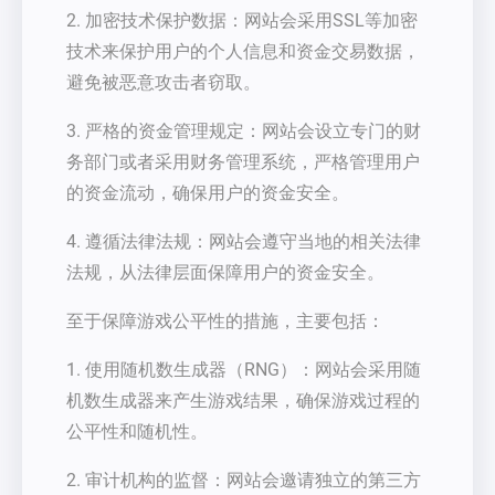
2. 加密技术保护数据：网站会采用SSL等加密
技术来保护用户的个人信息和资金交易数据，
避免被恶意攻击者窃取。
3. 严格的资金管理规定：网站会设立专门的财
务部门或者采用财务管理系统，严格管理用户
的资金流动，确保用户的资金安全。
4. 遵循法律法规：网站会遵守当地的相关法律
法规，从法律层面保障用户的资金安全。
至于保障游戏公平性的措施，主要包括：
1. 使用随机数生成器（RNG）：网站会采用随
机数生成器来产生游戏结果，确保游戏过程的
公平性和随机性。
2. 审计机构的监督：网站会邀请独立的第三方