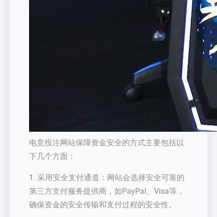
电竞投注网站保障资金安全的方式主要包括以
下几个方面：
1. 采用安全支付通道：网站会选择安全可靠的
第三方支付服务提供商，如PayPal、Visa等，
确保资金的安全传输和支付过程的安全性。