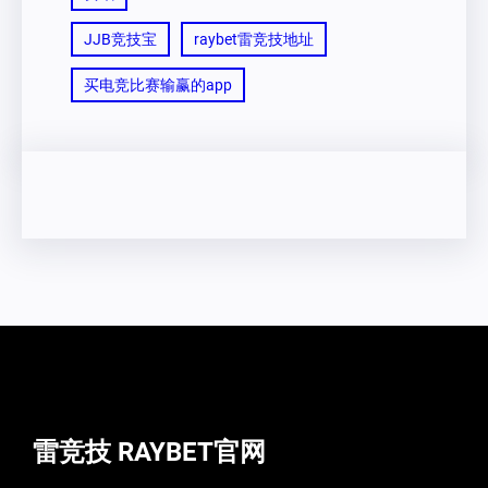
JJB竞技宝
raybet雷竞技地址
买电竞比赛输赢的app
雷竞技 RAYBET官网