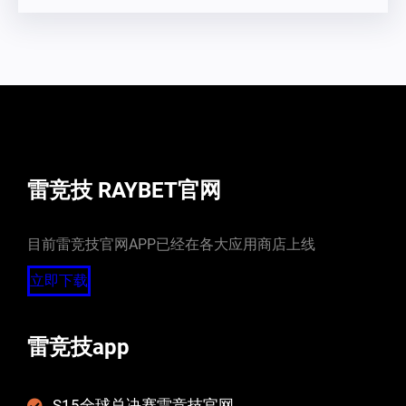
雷竞技 RAYBET官网
目前雷竞技官网APP已经在各大应用商店上线
立即下载
雷竞技app
S15全球总决赛雷竞技官网