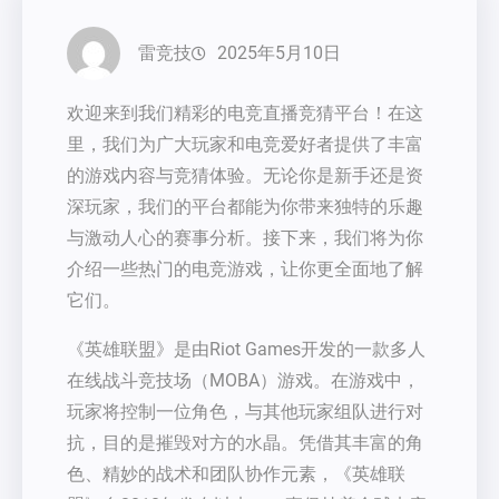
雷竞技
2025年5月10日
欢迎来到我们精彩的电竞直播竞猜平台！在这
里，我们为广大玩家和电竞爱好者提供了丰富
的游戏内容与竞猜体验。无论你是新手还是资
深玩家，我们的平台都能为你带来独特的乐趣
与激动人心的赛事分析。接下来，我们将为你
介绍一些热门的电竞游戏，让你更全面地了解
它们。
《英雄联盟》是由Riot Games开发的一款多人
在线战斗竞技场（MOBA）游戏。在游戏中，
玩家将控制一位角色，与其他玩家组队进行对
抗，目的是摧毁对方的水晶。凭借其丰富的角
色、精妙的战术和团队协作元素，《英雄联