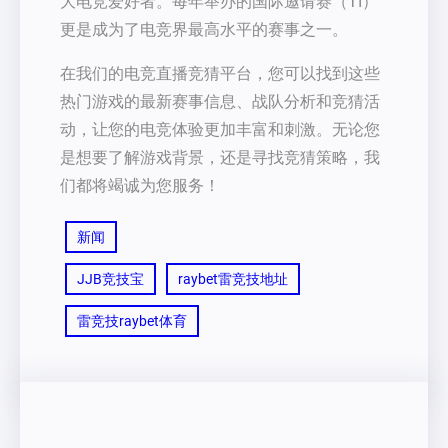
大电竞爱好者。每年举办的国际邀请赛（TI）
更是成为了电竞界最高水平的赛事之一。
在我们的电竞直播竞猜平台，您可以找到这些
热门游戏的最新赛事信息、战队分析和竞猜活
动，让您的电竞体验更加丰富和刺激。无论您
是想要了解游戏背景，还是寻找竞猜策略，我
们都将竭诚为您服务！
新闻
JJB竞技宝
raybet雷竞技地址
雷竞技raybet体育