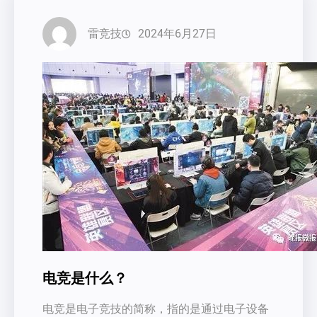
雷竞技
2024年6月27日
电竞是什么？
电竞是电子竞技的简称，指的是通过电子设备