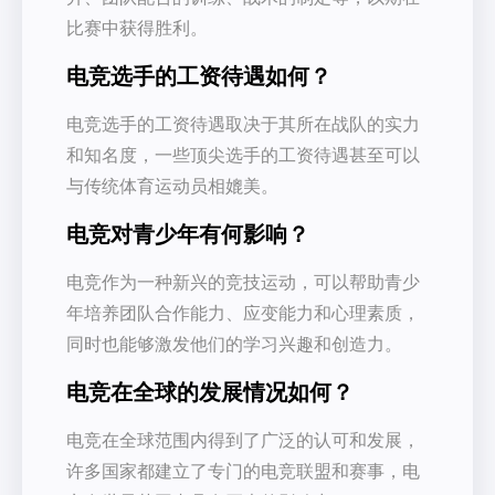
比赛中获得胜利。
电竞选手的工资待遇如何？
电竞选手的工资待遇取决于其所在战队的实力
和知名度，一些顶尖选手的工资待遇甚至可以
与传统体育运动员相媲美。
电竞对青少年有何影响？
电竞作为一种新兴的竞技运动，可以帮助青少
年培养团队合作能力、应变能力和心理素质，
同时也能够激发他们的学习兴趣和创造力。
电竞在全球的发展情况如何？
电竞在全球范围内得到了广泛的认可和发展，
许多国家都建立了专门的电竞联盟和赛事，电