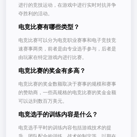
进行的竞技运动，在游戏中进行实时对抗并争
夺胜利的活动。
电竞比赛有哪些类型？
电竞比赛可以分为电竞职业赛事和电子竞技竞
速赛事两类，前者是由专业选手参与，后者是
由玩家在特定游戏内进行比赛。
电竞比赛的奖金有多高？
电竞比赛的奖金数额取决于赛事的规模和赛事
的赞助商，一些高规格的电竞比赛的奖金金额
可以达到数百万美元。
电竞选手的训练内容是什么？
电竞选手平时的训练内容包括游戏技术的提
升、团队配合的训练、战术的制定等，以期在