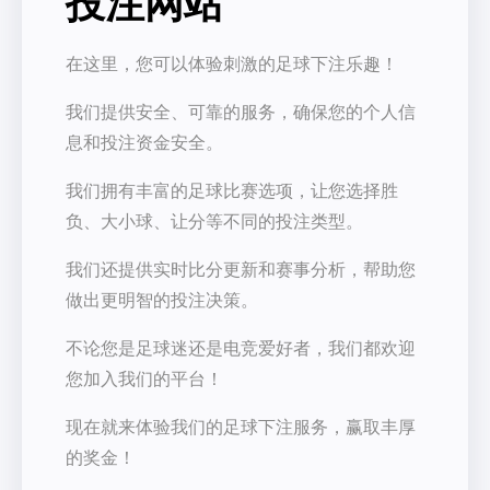
投注网站
在这里，您可以体验刺激的足球下注乐趣！
我们提供安全、可靠的服务，确保您的个人信
息和投注资金安全。
我们拥有丰富的足球比赛选项，让您选择胜
负、大小球、让分等不同的投注类型。
我们还提供实时比分更新和赛事分析，帮助您
做出更明智的投注决策。
不论您是足球迷还是电竞爱好者，我们都欢迎
您加入我们的平台！
现在就来体验我们的足球下注服务，赢取丰厚
的奖金！