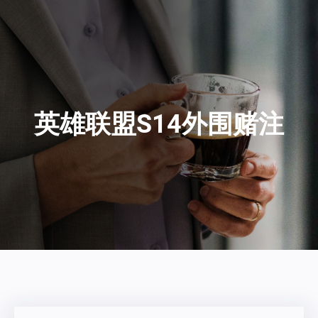
英雄联盟S14外围赌注