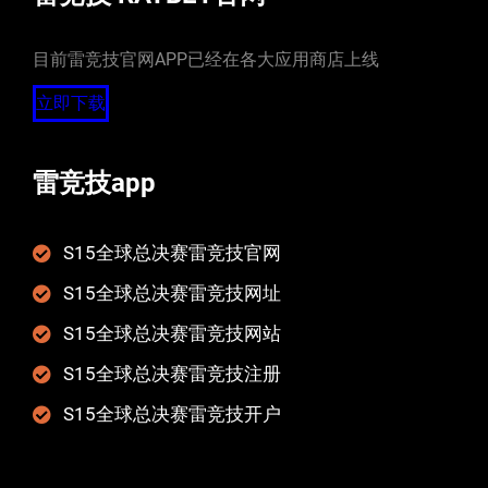
目前雷竞技官网APP已经在各大应用商店上线
立即下载
雷竞技app
S15全球总决赛雷竞技官网
S15全球总决赛雷竞技网址
S15全球总决赛雷竞技网站
S15全球总决赛雷竞技注册
S15全球总决赛雷竞技开户