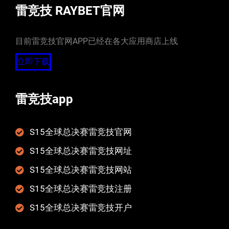
雷竞技 RAYBET官网
目前雷竞技官网APP已经在各大应用商店上线
立即下载
雷竞技app
S15全球总决赛雷竞技官网
S15全球总决赛雷竞技网址
S15全球总决赛雷竞技网站
S15全球总决赛雷竞技注册
S15全球总决赛雷竞技开户