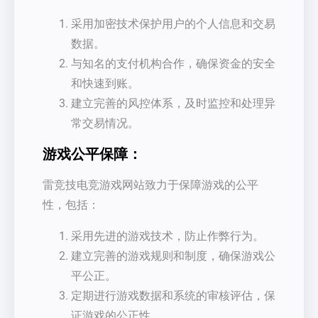
采用加密技术保护用户的个人信息和交易
数据。
与知名的支付机构合作，确保资金的安全
和快速到账。
建立完善的风控体系，及时监控和处理异
常交易情况。
游戏公平保障：
雷竞技电竞游戏网站致力于保障游戏的公平
性，包括：
采用先进的游戏技术，防止作弊行为。
建立完善的游戏规则和制度，确保游戏公
平公正。
定期进行游戏数据和系统的审核评估，保
证游戏的公正性。