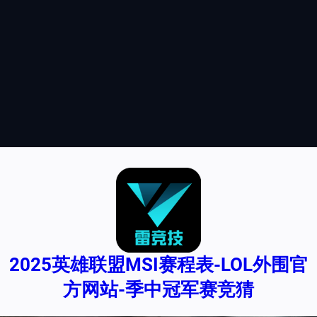
2025英雄联盟MSI赛程表-LOL外围官
方网站-季中冠军赛竞猜