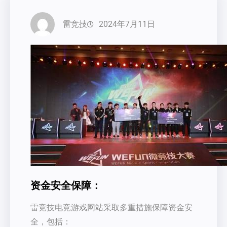
雷竞技
2024年7月11日
资金安全保障：
雷竞技电竞游戏网站采取多重措施保障资金安
全，包括：