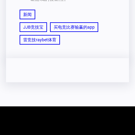
新闻
JJB竞技宝
买电竞比赛输赢的app
雷竞技raybet体育