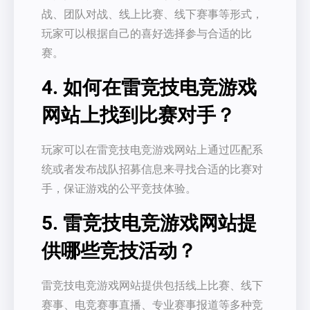
战、团队对战、线上比赛、线下赛事等形式，
玩家可以根据自己的喜好选择参与合适的比
赛。
4. 如何在雷竞技电竞游戏
网站上找到比赛对手？
玩家可以在雷竞技电竞游戏网站上通过匹配系
统或者发布战队招募信息来寻找合适的比赛对
手，保证游戏的公平竞技体验。
5. 雷竞技电竞游戏网站提
供哪些竞技活动？
雷竞技电竞游戏网站提供包括线上比赛、线下
赛事、电竞赛事直播、专业赛事报道等多种竞