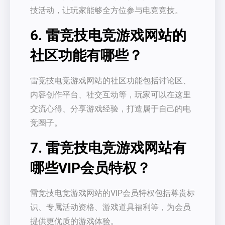
技活动，让玩家能够全方位参与电竞竞技。
6. 雷竞技电竞游戏网站的
社区功能有哪些？
雷竞技电竞游戏网站的社区功能包括讨论区、
内容创作平台、社交互动等，玩家可以在这里
交流心得、分享游戏经验，打造属于自己的电
竞圈子。
7. 雷竞技电竞游戏网站有
哪些VIP会员特权？
雷竞技电竞游戏网站的VIP会员特权包括尊贵标
识、专属活动资格、游戏道具福利等，为会员
提供更优质的游戏体验。