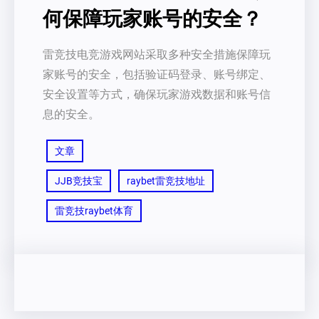
何保障玩家账号的安全？
雷竞技电竞游戏网站采取多种安全措施保障玩
家账号的安全，包括验证码登录、账号绑定、
安全设置等方式，确保玩家游戏数据和账号信
息的安全。
文章
JJB竞技宝
raybet雷竞技地址
雷竞技raybet体育