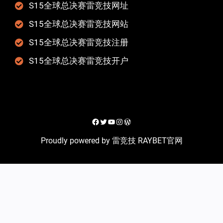
S15全球总决赛雷竞技网址
S15全球总决赛雷竞技网站
S15全球总决赛雷竞技注册
S15全球总决赛雷竞技开户
Facebook
Twitter
YouTube
Instagram
WordPress
Proudly powered by 雷竞技 RAYBET官网