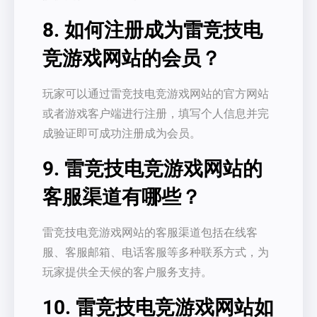
8. 如何注册成为雷竞技电
竞游戏网站的会员？
玩家可以通过雷竞技电竞游戏网站的官方网站
或者游戏客户端进行注册，填写个人信息并完
成验证即可成功注册成为会员。
9. 雷竞技电竞游戏网站的
客服渠道有哪些？
雷竞技电竞游戏网站的客服渠道包括在线客
服、客服邮箱、电话客服等多种联系方式，为
玩家提供全天候的客户服务支持。
10. 雷竞技电竞游戏网站如