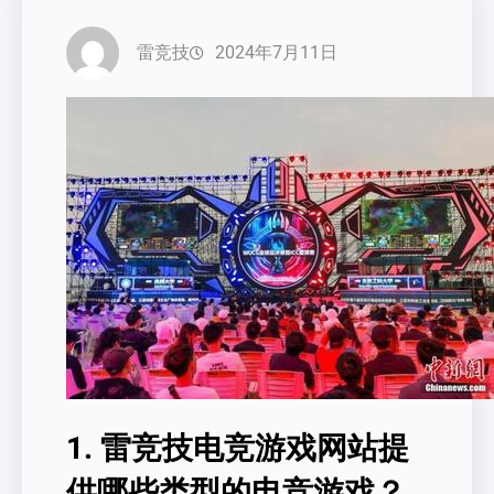
雷竞技
2024年7月11日
1. 雷竞技电竞游戏网站提
供哪些类型的电竞游戏？