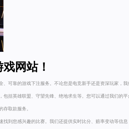
游戏网站！
全、可靠的游戏下注服务。不论您是电竞新手还是资深玩家，我
，包括英雄联盟、守望先锋、绝地求生等。您可以通过我们的平
的存取款服务。
速找到您感兴趣的比赛。我们还提供实时比分、赔率变动等信息