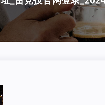
网址_雷竞技官网登录_20