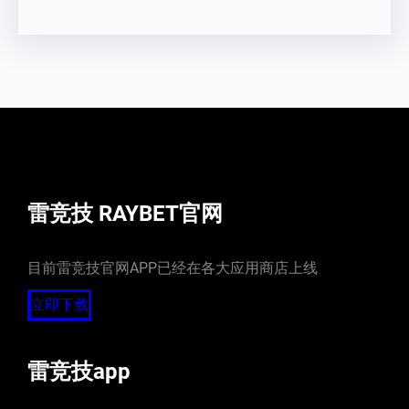
雷竞技 RAYBET官网
目前雷竞技官网APP已经在各大应用商店上线
立即下载
雷竞技app