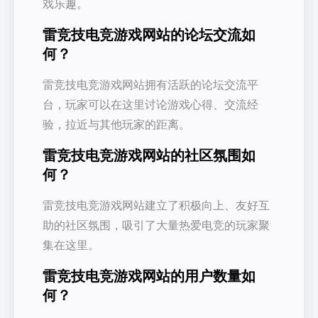
戏乐趣。
雷竞技电竞游戏网站的论坛交流如
何？
雷竞技电竞游戏网站拥有活跃的论坛交流平
台，玩家可以在这里讨论游戏心得、交流经
验，拉近与其他玩家的距离。
雷竞技电竞游戏网站的社区氛围如
何？
雷竞技电竞游戏网站建立了积极向上、友好互
助的社区氛围，吸引了大量热爱电竞的玩家聚
集在这里。
雷竞技电竞游戏网站的用户数量如
何？