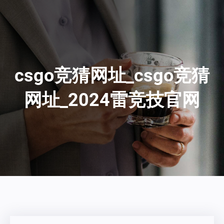
csgo竞猜网址_csgo竞猜
网址_2024雷竞技官网