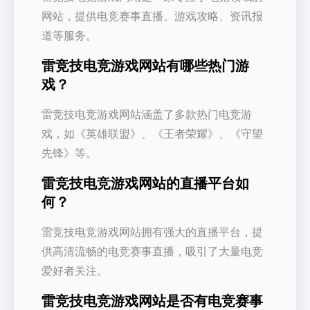
网站，提供电竞赛事直播、游戏攻略、资讯报
道等服务。
雷竞技电竞游戏网站有哪些热门游
戏？
雷竞技电竞游戏网站涵盖了多款热门电竞游
戏，如《英雄联盟》、《王者荣耀》、《守望
先锋》等。
雷竞技电竞游戏网站的直播平台如
何？
雷竞技电竞游戏网站拥有强大的直播平台，提
供高清流畅的电竞赛事直播，吸引了大量电竞
爱好者关注。
雷竞技电竞游戏网站是否有电竞赛事