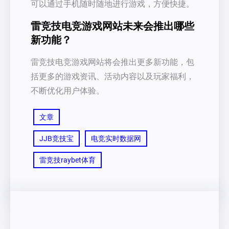
可以通过手机随时随地进行游戏，方便快捷。
雷竞技电竞游戏网站未来会推出哪些
新功能？
雷竞技电竞游戏网站将会推出更多新功能，包
括更多的游戏资讯、活动内容以及玩家福利，
不断优化用户体验。
文章
JJB竞技宝
电竞实时数据网
雷竞技raybet体育