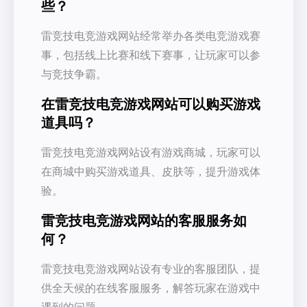
些？
雷竞技电竞游戏网站经常举办各类电竞游戏赛
事，包括线上比赛和线下赛事，让玩家可以参
与竞技争霸。
在雷竞技电竞游戏网站可以购买游戏
道具吗？
雷竞技电竞游戏网站设有游戏商城，玩家可以
在商城中购买游戏道具、皮肤等，提升游戏体
验。
雷竞技电竞游戏网站的客服服务如
何？
雷竞技电竞游戏网站设有专业的客服团队，提
供全天候的在线客服服务，解答玩家在游戏中