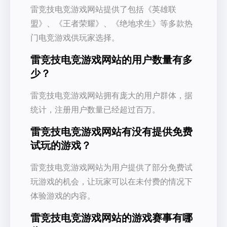
雷竞技电竞游戏网站提供了包括《英雄联
盟》、《王者荣耀》、《绝地求生》等多款热
门电竞游戏供玩家选择。
雷竞技电竞游戏网站的用户数量有多
少？
雷竞技电竞游戏网站拥有庞大的用户群体，据
统计，注册用户数量已经超过百万。
雷竞技电竞游戏网站有没有提供免费
试玩的游戏？
雷竞技电竞游戏网站为用户提供了部分免费试
玩游戏的机会，让玩家可以在未付费的情况下
体验游戏的内容。
雷竞技电竞游戏网站的游戏赛事有哪