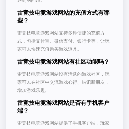
遇到的问题。
雷竞技电竞游戏网站的充值方式有哪
些？
雷竞技电竞游戏网站支持多种便捷的充值方
式，包括支付宝、微信支付、银行卡等，让玩
家可以快速充值购买游戏道具。
雷竞技电竞游戏网站有社区功能吗？
雷竞技电竞游戏网站设有活跃的游戏社区，玩
家可以在社区中交流游戏心得、结识新朋友，
增加游戏乐趣。
雷竞技电竞游戏网站是否有手机客户
端？
雷竞技电竞游戏网站提供了手机客户端，玩家