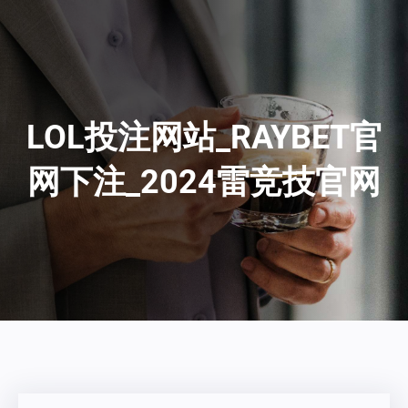
LOL投注网站_RAYBET官
网下注_2024雷竞技官网