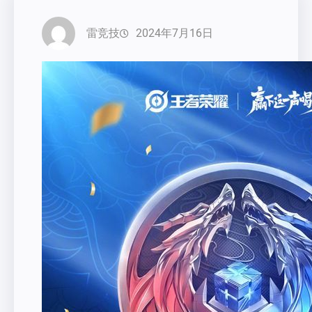
雷竞技
2024年7月16日