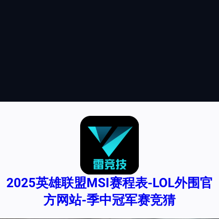
2025英雄联盟MSI赛程表-LOL外围官
方网站-季中冠军赛竞猜