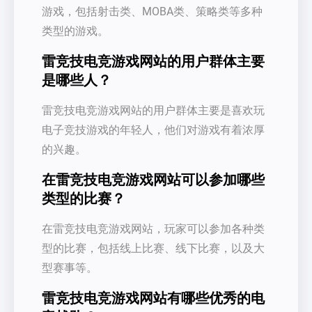
游戏，包括射击类、MOBA类、策略类等多种
类型的游戏。
雷竞技电竞游戏网站的用户群体主要
是哪些人？
雷竞技电竞游戏网站的用户群体主要是喜欢玩
电子竞技游戏的年轻人，他们对游戏有着浓厚
的兴趣。
在雷竞技电竞游戏网站可以参加哪些
类型的比赛？
在雷竞技电竞游戏网站，玩家可以参加各种类
型的比赛，包括线上比赛、线下比赛，以及大
型赛事等。
雷竞技电竞游戏网站有哪些优秀的电