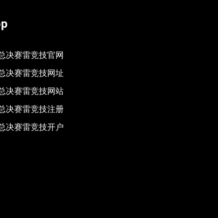
p
球总决赛雷竞技官网
球总决赛雷竞技网址
球总决赛雷竞技网站
球总决赛雷竞技注册
球总决赛雷竞技开户