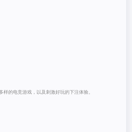
多样的电竞游戏，以及刺激好玩的下注体验。