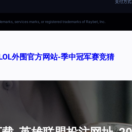
-LOL外围官方网站-季中冠军赛竞猜