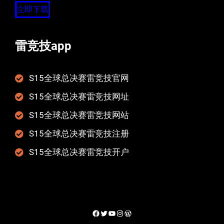
立即下载
雷竞技app
S15全球总决赛雷竞技官网
S15全球总决赛雷竞技网址
S15全球总决赛雷竞技网站
S15全球总决赛雷竞技注册
S15全球总决赛雷竞技开户
Facebook
Twitter
YouTube
Instagram
WordPress