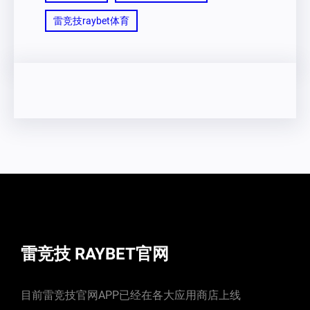
雷竞技raybet体育
雷竞技 RAYBET官网
目前雷竞技官网APP已经在各大应用商店上线