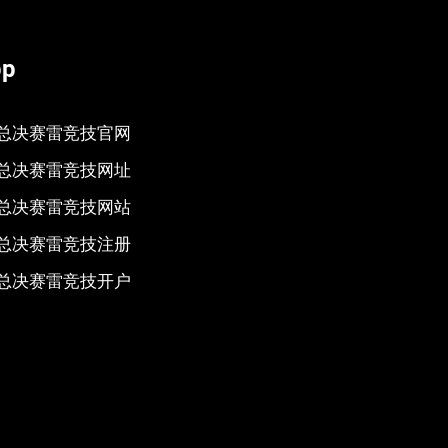
p
球总决赛雷竞技官网
球总决赛雷竞技网址
球总决赛雷竞技网站
球总决赛雷竞技注册
球总决赛雷竞技开户