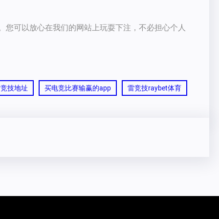
。您可以放心在我们的网站上玩耍下注，不必担心个人
t雷竞技地址
买电竞比赛输赢的app
雷竞技raybet体育