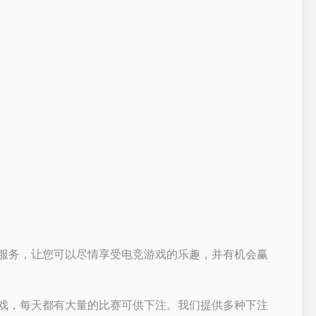
服务，让您可以尽情享受电竞游戏的乐趣，并有机会赢
戏，每天都有大量的比赛可供下注。我们提供多种下注