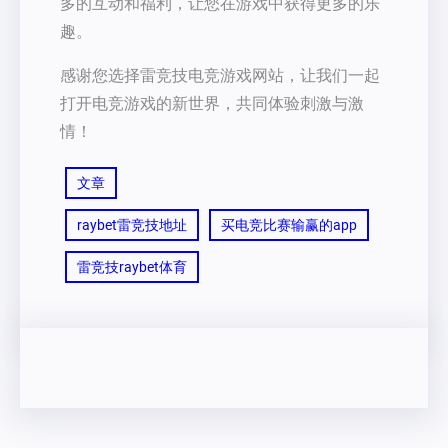
多的互动和福利，让您在游戏中获得更多的乐
趣。
感谢您选择雷竞技电竞游戏网站，让我们一起
打开电竞游戏的新世界，共同体验刺激与激
情！
文章
raybet雷竞技地址
买电竞比赛输赢的app
雷竞技raybet体育