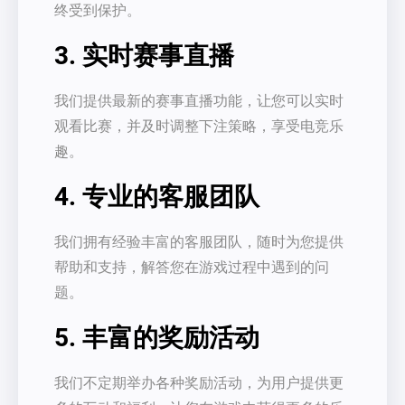
终受到保护。
3. 实时赛事直播
我们提供最新的赛事直播功能，让您可以实时
观看比赛，并及时调整下注策略，享受电竞乐
趣。
4. 专业的客服团队
我们拥有经验丰富的客服团队，随时为您提供
帮助和支持，解答您在游戏过程中遇到的问
题。
5. 丰富的奖励活动
我们不定期举办各种奖励活动，为用户提供更