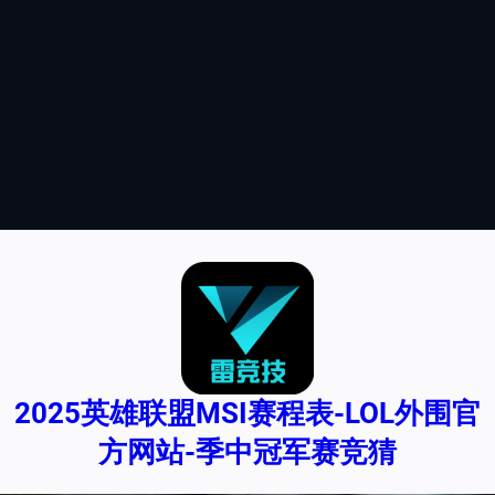
2025英雄联盟MSI赛程表-LOL外围官
方网站-季中冠军赛竞猜