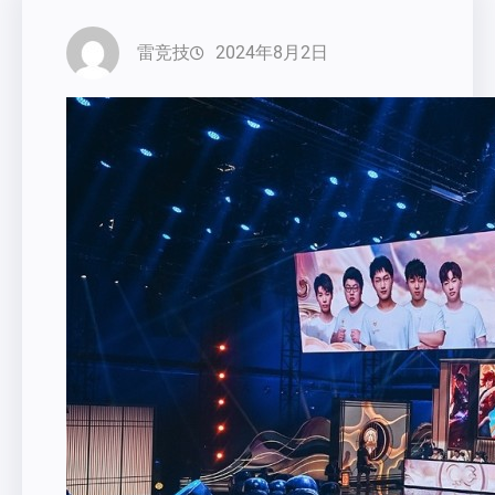
雷竞技
2024年8月2日