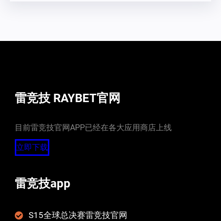
雷竞技 RAYBET官网
目前雷竞技官网APP已经在各大应用商店上线
立即下载
雷竞技app
S15全球总决赛雷竞技官网