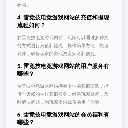
参与。
4. 雷竞技电竞游戏网站的充值和提现
流程如何？
在雷竞技电竞游戏网站，玩家可以通过多种支
付方式进行充值和提现，操作简单方便，快速
到账，确保玩家的游戏资金安全和便捷。
5. 雷竞技电竞游戏网站的用户服务有
哪些？
雷竞技电竞游戏网站拥有专业的客服团队，提
供全天候的在线客服服务，解答玩家疑问，及
时解决问题，为玩家提供优质的用户体验。
6. 雷竞技电竞游戏网站的会员福利有
哪些？