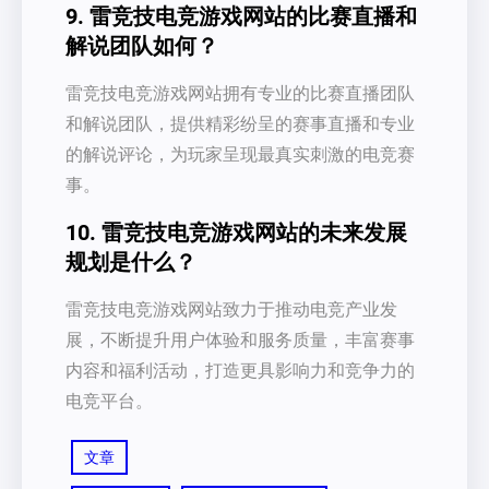
9. 雷竞技电竞游戏网站的比赛直播和
解说团队如何？
雷竞技电竞游戏网站拥有专业的比赛直播团队
和解说团队，提供精彩纷呈的赛事直播和专业
的解说评论，为玩家呈现最真实刺激的电竞赛
事。
10. 雷竞技电竞游戏网站的未来发展
规划是什么？
雷竞技电竞游戏网站致力于推动电竞产业发
展，不断提升用户体验和服务质量，丰富赛事
内容和福利活动，打造更具影响力和竞争力的
电竞平台。
文章