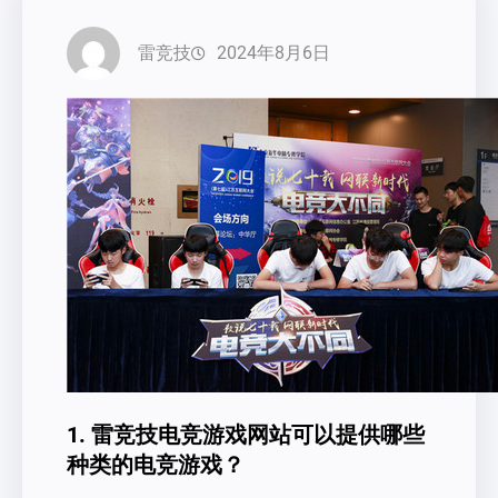
雷竞技
2024年8月6日
1. 雷竞技电竞游戏网站可以提供哪些
种类的电竞游戏？