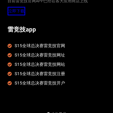
目前雷竞技官网APP已经在各大应用商店上线
立即下载
雷竞技app
S15全球总决赛雷竞技官网
S15全球总决赛雷竞技网址
S15全球总决赛雷竞技网站
S15全球总决赛雷竞技注册
S15全球总决赛雷竞技开户