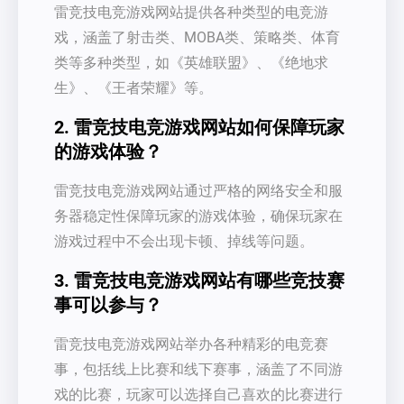
雷竞技电竞游戏网站提供各种类型的电竞游
戏，涵盖了射击类、MOBA类、策略类、体育
类等多种类型，如《英雄联盟》、《绝地求
生》、《王者荣耀》等。
2. 雷竞技电竞游戏网站如何保障玩家
的游戏体验？
雷竞技电竞游戏网站通过严格的网络安全和服
务器稳定性保障玩家的游戏体验，确保玩家在
游戏过程中不会出现卡顿、掉线等问题。
3. 雷竞技电竞游戏网站有哪些竞技赛
事可以参与？
雷竞技电竞游戏网站举办各种精彩的电竞赛
事，包括线上比赛和线下赛事，涵盖了不同游
戏的比赛，玩家可以选择自己喜欢的比赛进行