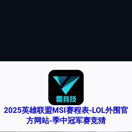
2025英雄联盟MSI赛程表-LOL外围官
方网站-季中冠军赛竞猜