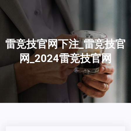
雷竞技官网下注_雷竞技官
网_2024雷竞技官网