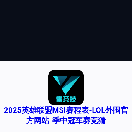
2025英雄联盟MSI赛程表-LOL外围官
方网站-季中冠军赛竞猜