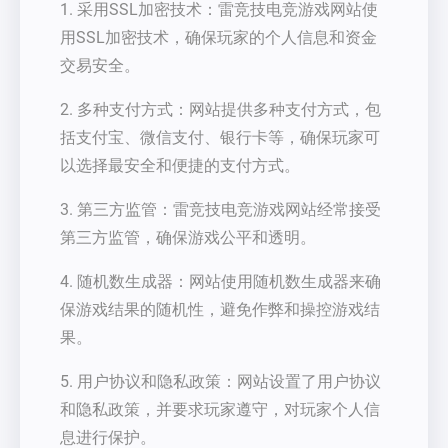
1. 采用SSL加密技术：雷竞技电竞游戏网站使
用SSL加密技术，确保玩家的个人信息和资金
交易安全。
2. 多种支付方式：网站提供多种支付方式，包
括支付宝、微信支付、银行卡等，确保玩家可
以选择最安全和便捷的支付方式。
3. 第三方监管：雷竞技电竞游戏网站经常接受
第三方监管，确保游戏公平和透明。
4. 随机数生成器：网站使用随机数生成器来确
保游戏结果的随机性，避免作弊和操控游戏结
果。
5. 用户协议和隐私政策：网站设置了用户协议
和隐私政策，并要求玩家遵守，对玩家个人信
息进行保护。