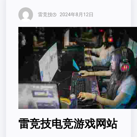
雷竞技
2024年8月12日
雷竞技电竞游戏网站