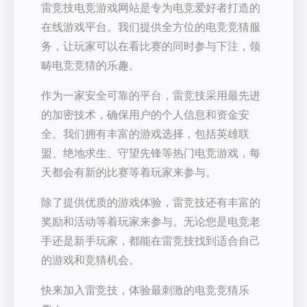
雷竞技电竞游戏网站是专为电竞爱好者打造的
在线游戏平台。我们提供全方位的电竞竞猜服
务，让玩家可以在看比赛的同时参与下注，领
畴电竞竞猜的乐趣。
作为一家安全可靠的平台，雷竞技采用最先进
的加密技术，确保用户的个人信息和资金安
全。我们拥有丰富的游戏选择，包括英雄联
盟、绝地求生、守望先锋等热门电竞游戏，每
天都会有新的比赛等着玩家来参与。
除了提供优质的游戏体验，雷竞技还有丰富的
奖励和活动等着玩家来参与。无论您是电竞老
手还是新手玩家，都能在雷竞技找到适合自己
的游戏和竞猜机会。
快来加入雷竞技，体验最刺激的电竞竞猜乐