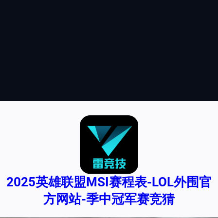
2025英雄联盟MSI赛程表-LOL外围官
方网站-季中冠军赛竞猜