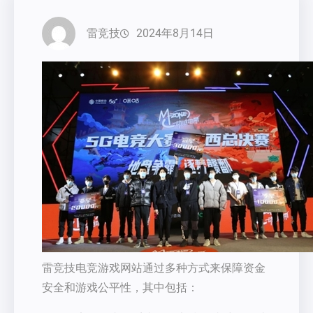
雷竞技
2024年8月14日
雷竞技电竞游戏网站通过多种方式来保障资金
安全和游戏公平性，其中包括：