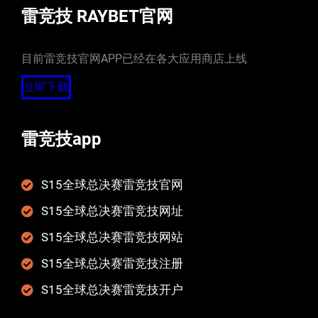
雷竞技 RAYBET官网
目前雷竞技官网APP已经在各大应用商店上线
立即下载
雷竞技app
S15全球总决赛雷竞技官网
S15全球总决赛雷竞技网址
S15全球总决赛雷竞技网站
S15全球总决赛雷竞技注册
S15全球总决赛雷竞技开户