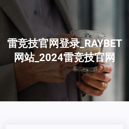
雷竞技官网登录_RAYBET
网站_2024雷竞技官网