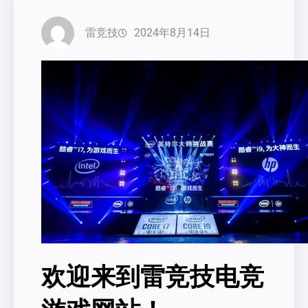
雷竞技
2024年8月14日
欢迎来到雷竞技电竞