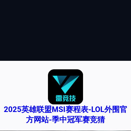
2025英雄联盟MSI赛程表-LOL外围官
方网站-季中冠军赛竞猜