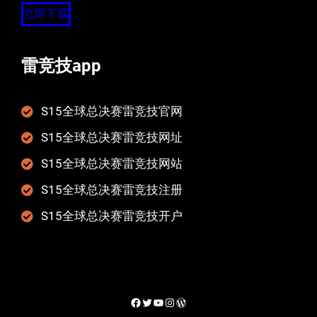
立即下载
雷竞技app
S15全球总决赛雷竞技官网
S15全球总决赛雷竞技网址
S15全球总决赛雷竞技网站
S15全球总决赛雷竞技注册
S15全球总决赛雷竞技开户
Facebook
Twitter
YouTube
Instagram
WordPress