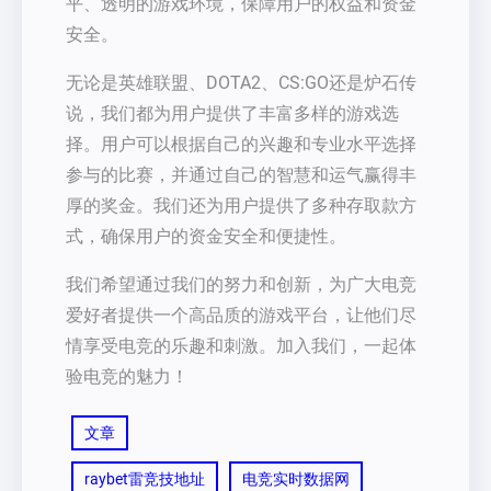
平、透明的游戏环境，保障用户的权益和资金
安全。
无论是英雄联盟、DOTA2、CS:GO还是炉石传
说，我们都为用户提供了丰富多样的游戏选
择。用户可以根据自己的兴趣和专业水平选择
参与的比赛，并通过自己的智慧和运气赢得丰
厚的奖金。我们还为用户提供了多种存取款方
式，确保用户的资金安全和便捷性。
我们希望通过我们的努力和创新，为广大电竞
爱好者提供一个高品质的游戏平台，让他们尽
情享受电竞的乐趣和刺激。加入我们，一起体
验电竞的魅力！
文章
raybet雷竞技地址
电竞实时数据网