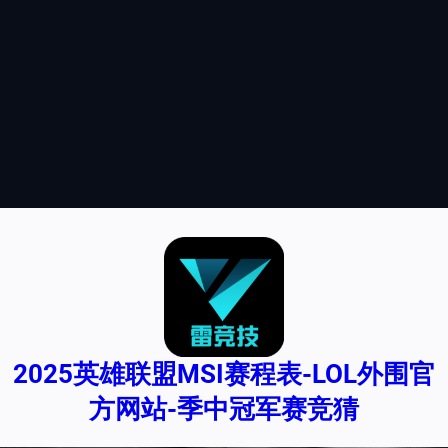
2025英雄联盟MSI赛程表-LOL外围官
方网站-季中冠军赛竞猜