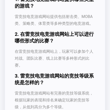
的游戏？
雷竞技电竞游戏网站提供包括射击类、MOBA
类、策略类、体育类等多种类型的电竞游戏。
2. 在雷竞技电竞游戏网站上可以进行
哪些形式的比赛？
在雷竞技电竞游戏网站上，玩家可以参加个人
对战、团队比赛、线上比赛等多种形式的比
赛。
3. 雷竞技电竞游戏网站的竞技等级系
统是怎样的？
雷竞技电竞游戏网站有完善的竞技等级系统，
根据玩家的表现和排名来确定玩家的竞技等
级，从低到高分为多个等级。