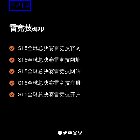
立即下载
雷竞技app
S15全球总决赛雷竞技官网
S15全球总决赛雷竞技网址
S15全球总决赛雷竞技网站
S15全球总决赛雷竞技注册
S15全球总决赛雷竞技开户
Facebook
Twitter
YouTube
Instagram
WordPress