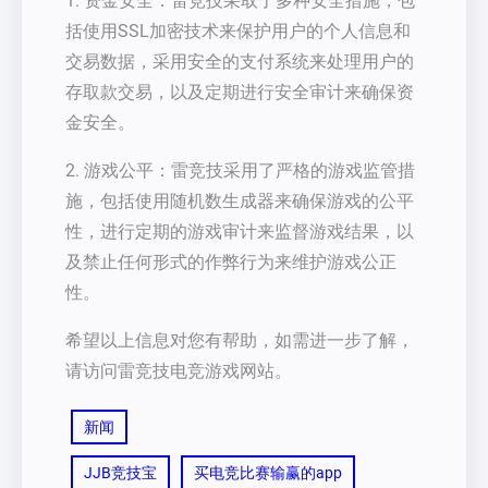
1. 资金安全：雷竞技采取了多种安全措施，包
括使用SSL加密技术来保护用户的个人信息和
交易数据，采用安全的支付系统来处理用户的
存取款交易，以及定期进行安全审计来确保资
金安全。
2. 游戏公平：雷竞技采用了严格的游戏监管措
施，包括使用随机数生成器来确保游戏的公平
性，进行定期的游戏审计来监督游戏结果，以
及禁止任何形式的作弊行为来维护游戏公正
性。
希望以上信息对您有帮助，如需进一步了解，
请访问雷竞技电竞游戏网站。
新闻
JJB竞技宝
买电竞比赛输赢的app