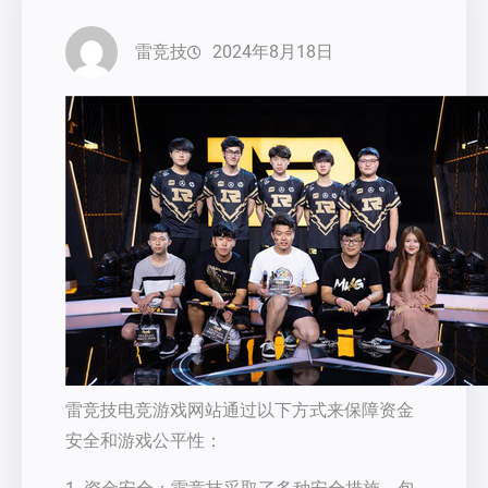
雷竞技
2024年8月18日
雷竞技电竞游戏网站通过以下方式来保障资金
安全和游戏公平性：