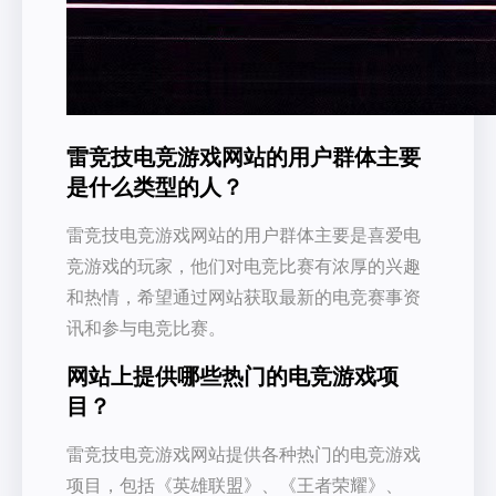
雷竞技电竞游戏网站的用户群体主要
是什么类型的人？
雷竞技电竞游戏网站的用户群体主要是喜爱电
竞游戏的玩家，他们对电竞比赛有浓厚的兴趣
和热情，希望通过网站获取最新的电竞赛事资
讯和参与电竞比赛。
网站上提供哪些热门的电竞游戏项
目？
雷竞技电竞游戏网站提供各种热门的电竞游戏
项目，包括《英雄联盟》、《王者荣耀》、