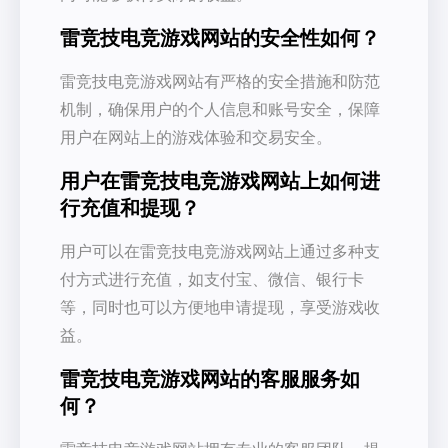
雷竞技电竞游戏网站的安全性如何？
雷竞技电竞游戏网站有严格的安全措施和防范
机制，确保用户的个人信息和账号安全，保障
用户在网站上的游戏体验和交易安全。
用户在雷竞技电竞游戏网站上如何进
行充值和提现？
用户可以在雷竞技电竞游戏网站上通过多种支
付方式进行充值，如支付宝、微信、银行卡
等，同时也可以方便地申请提现，享受游戏收
益。
雷竞技电竞游戏网站的客服服务如
何？