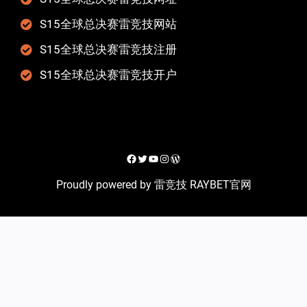
S15全球总决赛雷竞技网站
S15全球总决赛雷竞技注册
S15全球总决赛雷竞技开户
Facebook
Twitter
YouTube
Instagram
WordPress
Proudly powered by 雷竞技 RAYBET官网