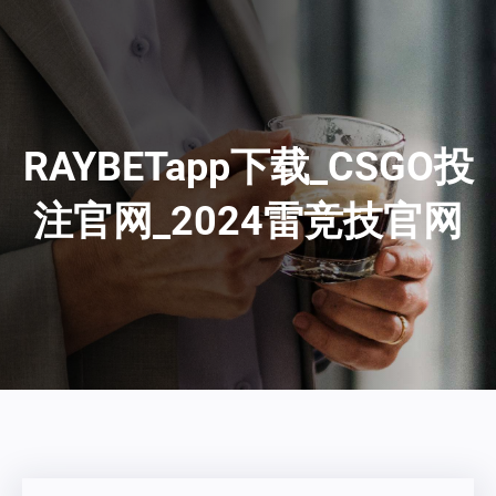
RAYBETapp下载_CSGO投
注官网_2024雷竞技官网