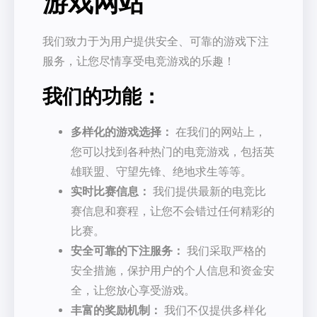
游戏网站
我们致力于为用户提供安全、可靠的游戏下注
服务，让您尽情享受电竞游戏的乐趣！
我们的功能：
多样化的游戏选择：
在我们的网站上，
您可以找到各种热门的电竞游戏，包括英
雄联盟、守望先锋、绝地求生等等。
实时比赛信息：
我们提供最新的电竞比
赛信息和赛程，让您不会错过任何精彩的
比赛。
安全可靠的下注服务：
我们采取严格的
安全措施，保护用户的个人信息和资金安
全，让您放心享受游戏。
丰富的奖励机制：
我们不仅提供多样化