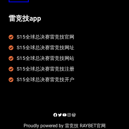
雷竞技app
S15全球总决赛雷竞技官网
S15全球总决赛雷竞技网址
S15全球总决赛雷竞技网站
S15全球总决赛雷竞技注册
S15全球总决赛雷竞技开户
Facebook
Twitter
YouTube
Instagram
WordPress
Proudly powered by 雷竞技 RAYBET官网