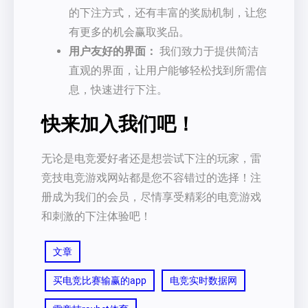
的下注方式，还有丰富的奖励机制，让您
有更多的机会赢取奖品。
用户友好的界面：
我们致力于提供简洁
直观的界面，让用户能够轻松找到所需信
息，快速进行下注。
快来加入我们吧！
无论是电竞爱好者还是想尝试下注的玩家，雷
竞技电竞游戏网站都是您不容错过的选择！注
册成为我们的会员，尽情享受精彩的电竞游戏
和刺激的下注体验吧！
文章
买电竞比赛输赢的app
电竞实时数据网