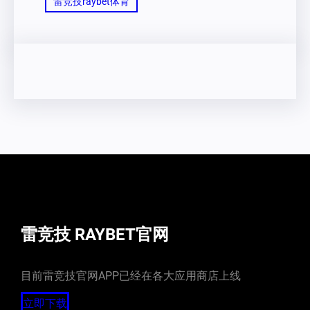
雷竞技raybet体育
雷竞技 RAYBET官网
目前雷竞技官网APP已经在各大应用商店上线
立即下载