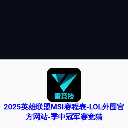
2025英雄联盟MSI赛程表-LOL外围官
方网站-季中冠军赛竞猜