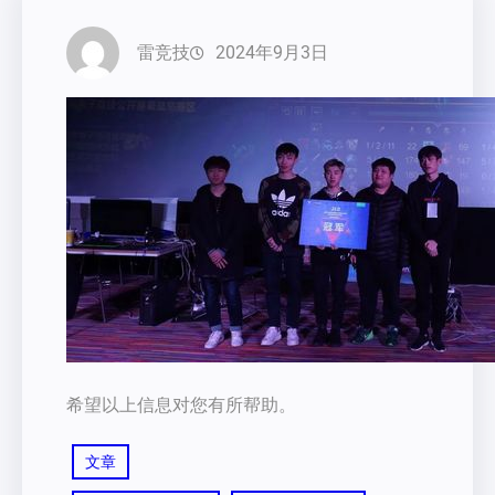
雷竞技
2024年9月3日
希望以上信息对您有所帮助。
文章