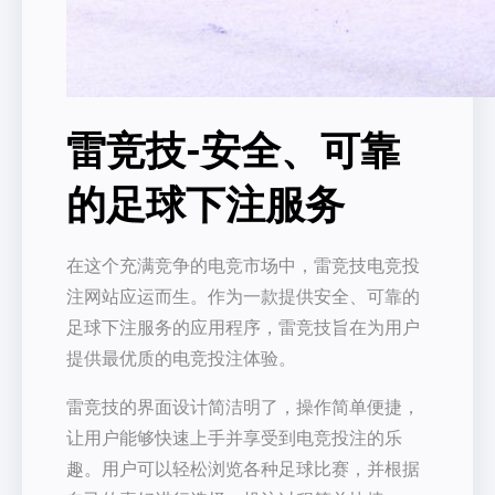
雷竞技-安全、可靠
的足球下注服务
在这个充满竞争的电竞市场中，雷竞技电竞投
注网站应运而生。作为一款提供安全、可靠的
足球下注服务的应用程序，雷竞技旨在为用户
提供最优质的电竞投注体验。
雷竞技的界面设计简洁明了，操作简单便捷，
让用户能够快速上手并享受到电竞投注的乐
趣。用户可以轻松浏览各种足球比赛，并根据