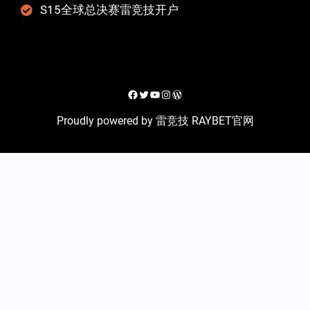
S15全球总决赛雷竞技开户
Facebook
Twitter
YouTube
Instagram
WordPress
Proudly powered by 雷竞技 RAYBET官网