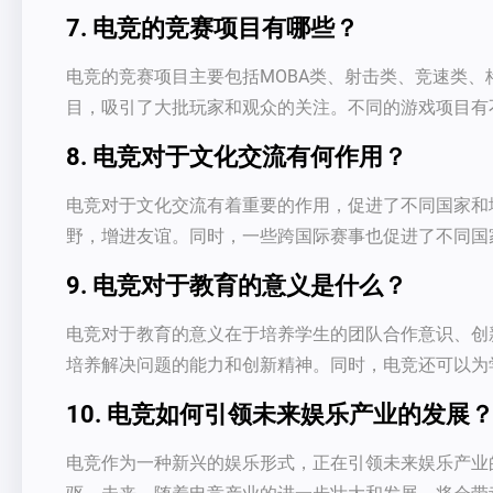
7. 电竞的竞赛项目有哪些？
电竞的竞赛项目主要包括MOBA类、射击类、竞速类、
目，吸引了大批玩家和观众的关注。不同的游戏项目有
8. 电竞对于文化交流有何作用？
电竞对于文化交流有着重要的作用，促进了不同国家和
野，增进友谊。同时，一些跨国际赛事也促进了不同国
9. 电竞对于教育的意义是什么？
电竞对于教育的意义在于培养学生的团队合作意识、创
培养解决问题的能力和创新精神。同时，电竞还可以为
10. 电竞如何引领未来娱乐产业的发展
电竞作为一种新兴的娱乐形式，正在引领未来娱乐产业