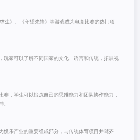
绝地求生》、《守望先锋》等游戏成为电竞比赛的热门项
，玩家可以了解不同国家的文化、语言和传统，拓展视
比赛，学生可以锻炼自己的思维能力和团队协作能力，
神。
为娱乐产业的重要组成部分，与传统体育项目并驾齐