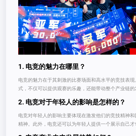
1. 电竞的魅力在哪里？
电竞的魅力在于其刺激的比赛场面和高水平的竞技表现
式，不仅可以提供观赛的乐趣，还能带动整个产业链的
2. 电竞对于年轻人的影响是怎样的？
电竞对年轻人的影响主要体现在激发他们的竞技精神和
精神。此外，电竞还可以为年轻人提供一个展示自己才