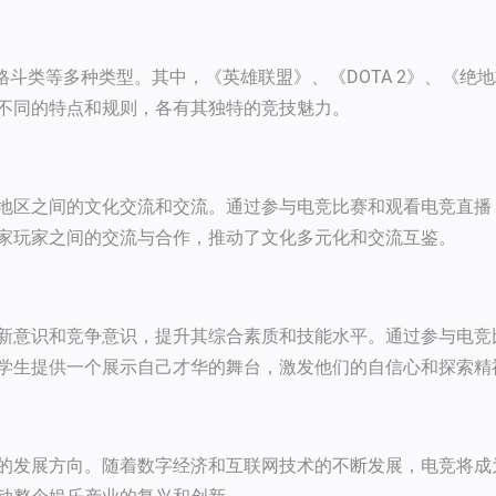
格斗类等多种类型。其中，《英雄联盟》、《DOTA 2》、《
不同的特点和规则，各有其独特的竞技魅力。
地区之间的文化交流和交流。通过参与电竞比赛和观看电竞直播
家玩家之间的交流与合作，推动了文化多元化和交流互鉴。
新意识和竞争意识，提升其综合素质和技能水平。通过参与电竞
学生提供一个展示自己才华的舞台，激发他们的自信心和探索精
？
的发展方向。随着数字经济和互联网技术的不断发展，电竞将成