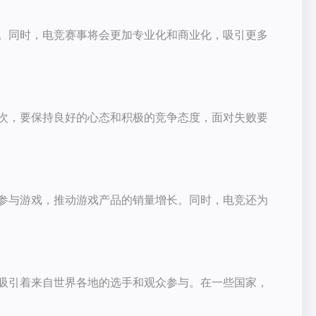
。同时，电竞赛事将会更加专业化和商业化，吸引更多
次，要保持良好的心态和积极的竞争态度，面对失败要
参与游戏，推动游戏产品的销量增长。同时，电竞还为
吸引着来自世界各地的选手和观众参与。在一些国家，