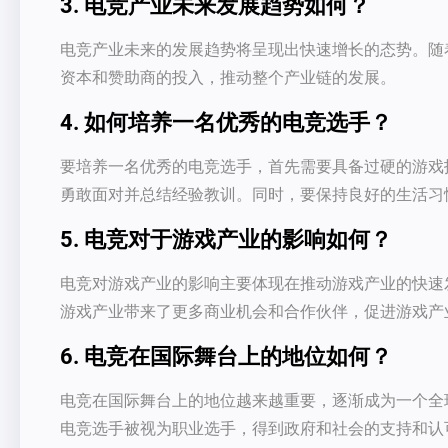
3. 电竞产业未来发展趋势如何？
电竞产业未来的发展趋势将呈现出快速增长的态势。随
资本和赞助商的投入，推动整个产业链的发展。
4. 如何培养一名优秀的电竞选手？
要培养一名优秀的电竞选手，首先需要具备过硬的游戏
勇敢面对并总结经验教训。同时，要保持良好的生活习
5. 电竞对于游戏产业的影响如何？
电竞对游戏产业的影响主要体现在推动游戏产业的快速
游戏产业带来了更多商业机会和合作伙伴，促进游戏产
6. 电竞在国际舞台上的地位如何？
电竞在国际舞台上的地位越来越重要，逐渐成为一个全
电竞选手被视为职业选手，得到政府和社会的支持和认