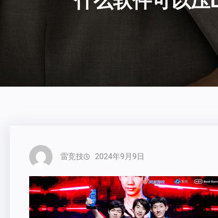
什么软件可以压L
雷竞技
2024年9月9日