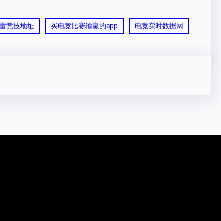
et雷竞技地址
买电竞比赛输赢的app
电竞实时数据网