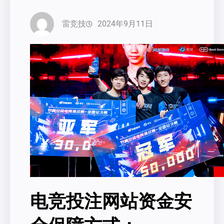
雷竞技
2024年9月11日
电竞投注网站资金安