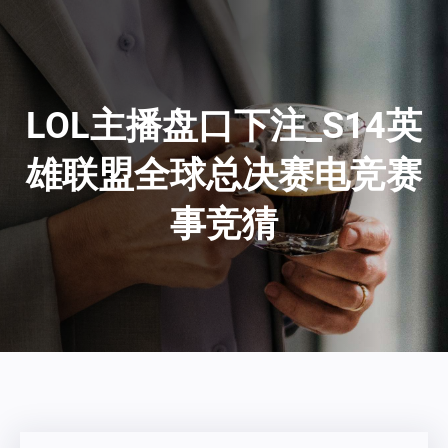
LOL主播盘口下注_S14英
雄联盟全球总决赛电竞赛
事竞猜