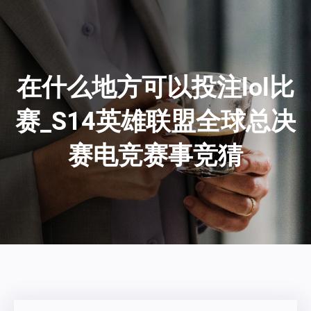
在什么地方可以投注lol比
赛_S14英雄联盟全球总决
赛电竞赛事竞猜