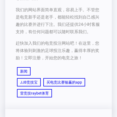
我们的网站界面简单直观，容易上手。不管您
是电竞新手还是老手，都能轻松找到自己感兴
趣的比赛并进行下注。我们还提供24小时客服
支持，有任何问题都可以随时联系我们。
赶快加入我们的电竞投注网站吧！在这里，您
将体验到刺激的足球投注乐趣，赢得丰厚的奖
励！立即注册，开始您的电竞之旅！
新闻
JJB竞技宝
买电竞比赛输赢的app
雷竞技raybet体育