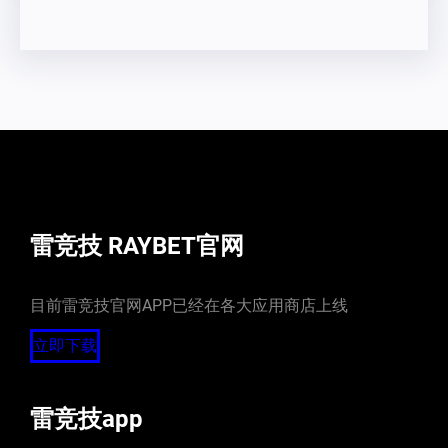
雷竞技 RAYBET官网
目前雷竞技官网APP已经在各大应用商店上线
立即下载
雷竞技app