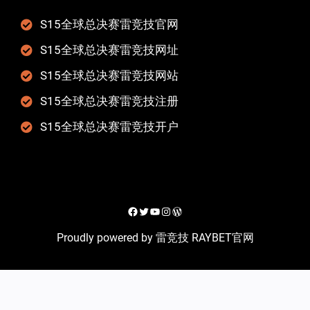
S15全球总决赛雷竞技官网
S15全球总决赛雷竞技网址
S15全球总决赛雷竞技网站
S15全球总决赛雷竞技注册
S15全球总决赛雷竞技开户
Facebook
Twitter
YouTube
Instagram
WordPress
Proudly powered by 雷竞技 RAYBET官网