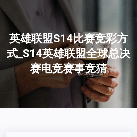
英雄联盟S14比赛竞彩方
式_S14英雄联盟全球总决
赛电竞赛事竞猜