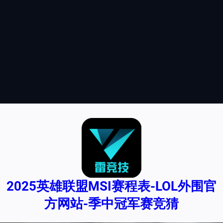
2025英雄联盟MSI赛程表-LOL外围官
方网站-季中冠军赛竞猜