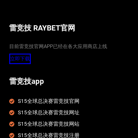
雷竞技 RAYBET官网
目前雷竞技官网APP已经在各大应用商店上线
立即下载
雷竞技app
S15全球总决赛雷竞技官网
S15全球总决赛雷竞技网址
S15全球总决赛雷竞技网站
S15全球总决赛雷竞技注册