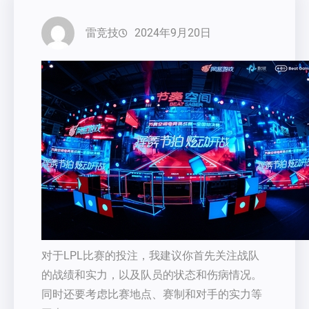
雷竞技
2024年9月20日
对于LPL比赛的投注，我建议你首先关注战队
的战绩和实力，以及队员的状态和伤病情况。
同时还要考虑比赛地点、赛制和对手的实力等