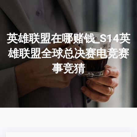
英雄联盟在哪赌钱_S14英
雄联盟全球总决赛电竞赛
事竞猜