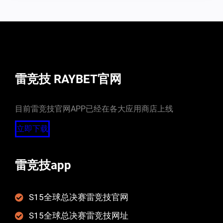
雷竞技 RAYBET官网
目前雷竞技官网APP已经在各大应用商店上线
立即下载
雷竞技app
S15全球总决赛雷竞技官网
S15全球总决赛雷竞技网址