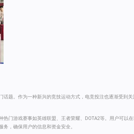
门话题。作为一种新兴的竞技运动方式，电竞投注也逐渐受到关
种热门游戏赛事如英雄联盟、王者荣耀、DOTA2等。用户可以
服务，确保用户的信息和资金安全。