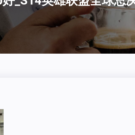
pp好_S14英雄联盟全球