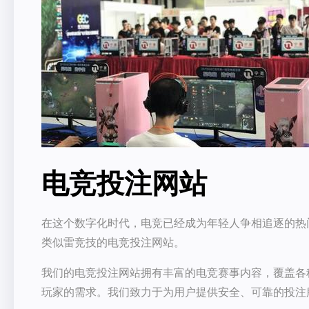
电竞投注网站
在这个数字化时代，电竞已经成为年轻人争相追逐的热
类似雷竞技的电竞投注网站。
我们的电竞投注网站拥有丰富的电竞赛事内容，覆盖各
玩家的需求。我们致力于为用户提供安全、可靠的投注