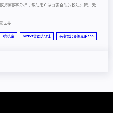
赛况和赛事分析，帮助用户做出更合理的投注决策。无
竞世界！
JJB竞技宝
raybet雷竞技地址
买电竞比赛输赢的app