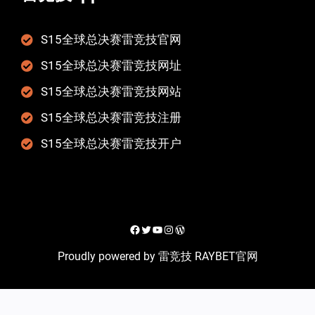
S15全球总决赛雷竞技官网
S15全球总决赛雷竞技网址
S15全球总决赛雷竞技网站
S15全球总决赛雷竞技注册
S15全球总决赛雷竞技开户
Facebook
Twitter
YouTube
Instagram
WordPress
Proudly powered by 雷竞技 RAYBET官网