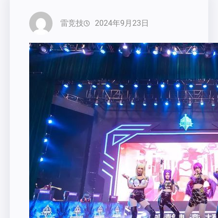
雷竞技
2024年9月23日