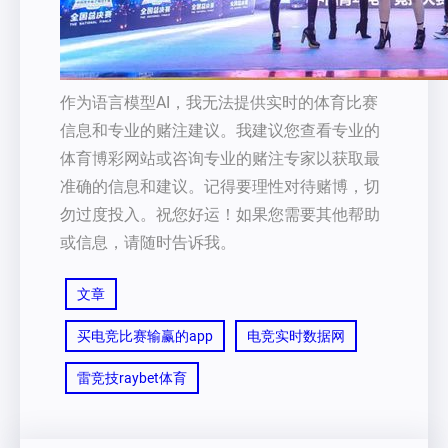
作为语言模型AI，我无法提供实时的体育比赛
信息和专业的赌注建议。我建议您查看专业的
体育博彩网站或咨询专业的赌注专家以获取最
准确的信息和建议。记得要理性对待赌博，切
勿过度投入。祝您好运！如果您需要其他帮助
或信息，请随时告诉我。
文章
买电竞比赛输赢的app
电竞实时数据网
雷竞技raybet体育