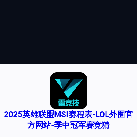
2025英雄联盟MSI赛程表-LOL外围官
方网站-季中冠军赛竞猜